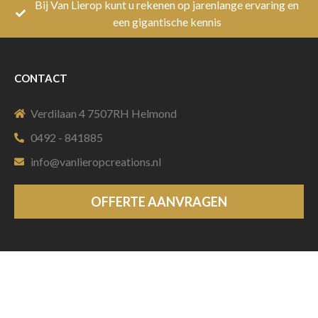
Bij Van Lierop kunt u rekenen op jarenlange ervaring en
een gigantische kennis
CONTACT
Verdilaan 4 7507RH Helmond
0492 - 841885
info@vanlieropcreations.nl
OFFERTE AANVRAGEN
MENU
Home